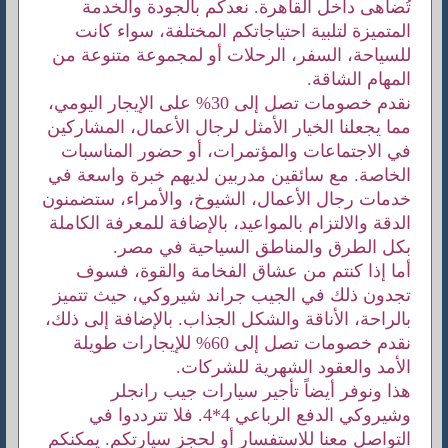
تُضاهى داخل القاهرة. نعدكم بالجودة والخدمة
المتميزة لتلبية احتياجاتكم المختلفة، سواء كانت
للسياحة، السفر، الرحلات أو لمجموعة متنوعة من
المهام الشاقة.
نقدم خصومات تصل إلى 30% على الإيجار اليومي،
مما يجعلنا الخيار الأمثل لرجال الأعمال، المشاركين
في الاجتماعات والمؤتمرات، أو حضور المناسبات
الخاصة. مع سائقين مدربين لديهم خبرة واسعة في
خدمات رجال الأعمال، الشيوخ، والأمراء، ستضمنون
الدقة والالتزام بالمواعيد، بالإضافة للمعرفة الكاملة
بكل الطرق والمناطق السياحية في مصر.
أما إذا كنتم من عشاق الفخامة والقوة، فسوف
تجدون ذلك في الجيب جراند شيروكي، حيث تتميز
بالراحة، الأناقة والشكل الجذاب. بالإضافة إلى ذلك،
نقدم خصومات تصل إلى 60% للإيجارات طويلة
الأمد والعقود الشهرية للشركات.
هذا ونوفر أيضاً تأجير سيارات جيب رانجلر
وشيروكي الدفع الرباعي 4*4. فلا تترددوا في
التواصل معنا للاستفسار أو لحجز سيارتكم. يمكنكم