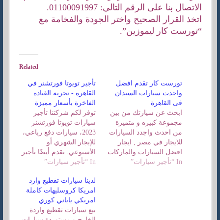
الاتصال بنا على الرقم التالي: 01100091997.
اتخذ القرار الصحيح واختر الجودة والفخامة مع
“تورست كار ليموزين”.
Related
تورست كار تقدم افضل
تأجير تويوتا فورتشنر في
واحدث سيارات السيدان
القاهرة - تجربة القيادة
فى القاهرة
الفاخرة بأسعار مميزة
ابحث عن سيارتك من بين
توفر لكم شركتنا تأجير
مجموعة كبيره و متميزة
سيارات تويوتا فورتشنر
من احدث واجدد السيارات
2023، سيارات دفع رباعي،
للايجار في مصر , ايجار
للإيجار الشهري أو
افضل السيارات والماركات
الأسبوعي. نقدم أيضًا تأجير
In “تأجير سيارات”
سيارات للتنزه داخل
In “تأجير سيارات”
سيارات جيب في مصر،
القاهرة و زيارة الاماكن
وتأجير سيارات جيب في
لدينا سيارات تقطيع وارد
الاثرية
القاهرة، وتأجير احدث
امريكا‏ كروسليهات كاملة
الفانات العائلية
امريكي ياباني كوري
بيع سيارات تقطيع واردة
الخارج و مستوردة سيارات