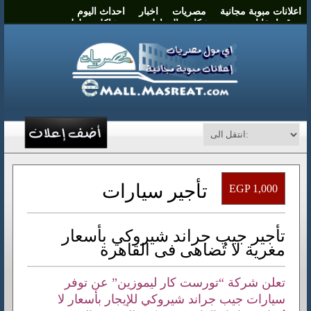
اعلانات مبوبة مجانية
مصريات
اخبار
احداث اليوم
موقع انتخابات مصر
شكاوي المواطنين
مشاكل وحلول
نشر اعلان
اتصل بنا
تأجير سيارات
EGP 1,000
تأجير جيب جراند شيروكي بأسعار
مغرية لا تُضاهى فى القاهرة
تعلن شركة “تورست كار ليموزين” عن توفر
سيارات جيب جراند شيروكي للإيجار بأسعار لا