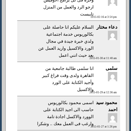
وخره فى كل برامج الاوفيس
ارجو الرد والعمل من المنزل
تايبست
2015-02-16 at 3:54 pm
دعاء مختار
السلام عليكم انا حاصلة على
بكالوريوس خدمة اجتماعية
ولدي خبرة جيدة في مجال
الورد والاكسيل واريد العمل عن
بعد حيث انني اعمل
2015-01-30 at 11:40 am
سلمى
انا سلمى طالبة جامعية من
القاهرة ولدى وقت فراغ كبير
وأجيد الكتابة على الورد
والاكسيل
2015-01-29 at 12:36 am
محمود سيد
اسمى محمود بكالوريوس
احمد
حاسب الى اجيد الكتابة على
الوورد والاكسل اجادة تامة
وارغب فى العمل معك .. وشكرا
2015-01-27 at 1:26 pm