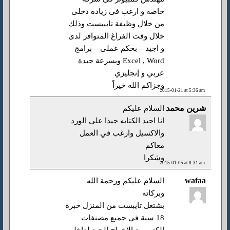
خاصة و ارغب فى زيادة دخلى
من خلال وظيفة تايبيست وذلك
خلال وقت الفراغ المتوافر لدى
و اجيد – بحكم عملى – برامج
Excel , Word وبسرعة جيدة
عربي و إنجليزي
وجزاكم الله خيراً
2015-01-21 at 5:36 am
شرين محمد
السلام عليكم
انا اجيد الكتابه جيدا على الورد
والاكسيل وارغب في العمل
معاكم
وشكرا
2015-01-05 at 8:31 am
wafaa
السلام عليكم ورحمة الله
وبركاته
بشتغل تايبست من المنزل خبرة
18 سنة في جميع مصنفات