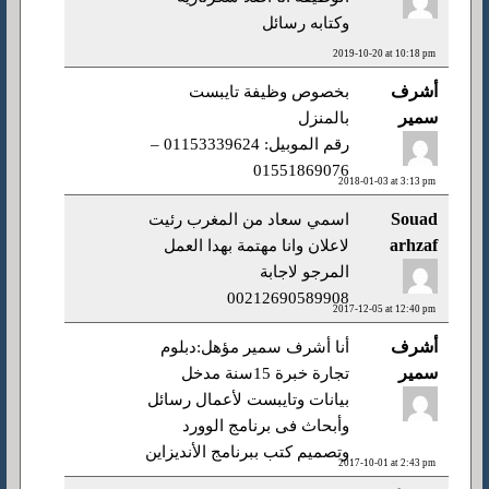
وكتابه رسائل
2019-10-20 at 10:18 pm
أشرف
بخصوص وظيفة تايبست
سمير
بالمنزل
رقم الموبيل: 01153339624 –
01551869076
2018-01-03 at 3:13 pm
Souad
اسمي سعاد من المغرب رئيت
arhzaf
لاعلان وانا مهتمة بهدا العمل
المرجو لاجابة
00212690589908
2017-12-05 at 12:40 pm
أشرف
أنا أشرف سمير مؤهل:دبلوم
سمير
تجارة خبرة 15سنة مدخل
بيانات وتايبست لأعمال رسائل
وأبحاث فى برنامج الوورد
وتصميم كتب ببرنامج الأنديزاين
2017-10-01 at 2:43 pm