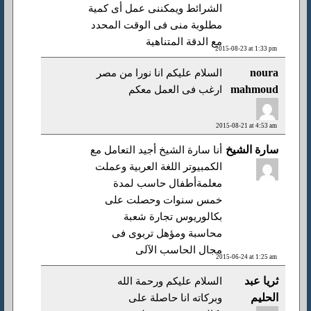
الشرائط ويمكننى عمل أى كمية
مطلوبة منى فى الوقت المحدد
مع الدقة المتناهية
2015-08-23 at 1:33 pm
noura
السلام عليكم انا نورا من مصر
mahmoud
ارغب فى العمل معكم
2015-08-21 at 4:53 am
سارة الشيخ
أنا سارة الشيخ أجيد التعامل مع
الكمبيوتر اللغة العربية وعملت
معلمةأطفال حاسب لمدة
خمس سنوات وحصلت على
بكالوريوس تجارة شعبة
محاسبة ومؤهل تربوى فى
مجال الحاسب الآلى
2015-06-24 at 1:25 am
ثريا عبد
السلام عليكم ورحمة الله
الحليم
وبركاته انا حاصلة على