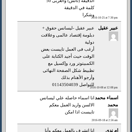
الدقيقة (تاتش) والعربى 50
كلمة في الدقيقة
وشكرا
2016-10-25 at 7:30 pm
عبير عقيل
عبير عقيل -ليسانس حقوق +
دبلومة إقتصاد عالمى وعلاقت
دولية
أرغب فى العمل تايبست بعض
الوقت حيث أجيد الكتابة على
الكمبيتوتر ورد وإكسيل مع
تظبيط شكل الصفحة النهائى
وأرجو الأهتام بذلك
للتواصل 01143504039
2016-10-08 at 12:08 pm
اسماء محمد
انا اسماء حاصله علي ليسانس
محمد
الالسن واريد العمل معكم
تايبست اذا امكن
2016-09-18 at 2:56 am
ام ندي
انا اتشرف بالعمل معكم وأنا