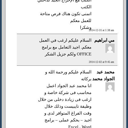
الكتب مع الإخراج الجيد لداخلي
الكتب
اتمنى تكون هناك فرص متاحة
للعمل معكم
وشكرا
2014-12-31 at 1:38 am
مي ابراهيم
السلام عليكم ارغب في العمل
معكم. اجيد التعامل مع برامج
OFFICE ولكم جزيل الشكر
2014-12-02 at 9:45 am
محمد عبد
السلام عليكم ورحمة الله و
الجواد محمد
بركاته
انا محمد عبد الجواد اعمل
محاسب فى شركة خاصة و
ارغب فى زيادة دخلى من خلال
وظيفة تايبيست وذلك خلال
وقت الفراغ المتوافر لدى و
اجيد – بحكم عملى – برامج
Excel , Word