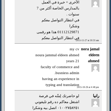
الأخرى + خبرة في العمل
بالمدارس الخاصة أكثر من 7
سنوات .
في انتظار التواصل معكم
وشكرا
01112129871 هذا هو رقمى
في انتظار التواصل معكم
2015-11-27 at 10:31 am
nora jamal
my cv
eldeen
noura jammal eldeen ahmed
ahmed
21 years
faculty of commerce and
busniess admin.
having an experience in
typing and translation
2015-10-26 at 4:48 pm
رانيا
لو حاضرتك لِسَّه في فرصة
اشتغل معاكم ده رقم تليفوني
٠١٠٠٢٧٥٨٢٥١ اتصل بيه وشكرا