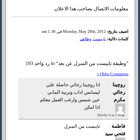
معلومات الاتصال بصاحب هذا الاعلان
اضيف بتاريخ:
Monday, May 28th, 2012 في 1:36 am
كلمات دلالية:
تايبست
,
وظائف
193 رد واحد to “وظيفة تايبست من المنزل عن بعد”
« Older Comments
روچينا
انا روچينا رجائي حاصلة علي
رجائي
ليسانس اداب وتربية الماني
مكرم
عين شمس وارغب العمل معكم
اذا امكن
2024-01-11 at 1:14 am
فاطمة
تايبست من المنزل
فتحي سيد