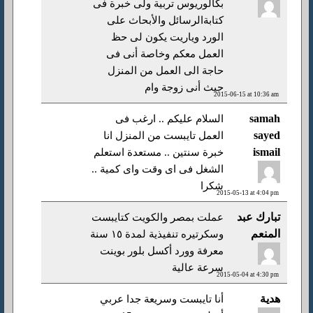
بكالوريوس تربية ولى خبرة فى
كتابةالرسائل والأبحاث على
الورد وياريت يكون لى حظ
العمل معكم وخاصة أنى فى
حاجة الى العمل من المنزل
حيث أنى زوجة وام
2015-06-15 at 10:36 am
samah
السلام عليكم .. ارغب فى
sayed
العمل تايبست من المنزل انا
ismail
خبرة سنتين .. مستعدة استعلم
الشغل فى اى وقت واى كمية ..
شكرا
2015-05-13 at 4:04 pm
تبارك عبد
عملت بمصر والكويت كتايبست
المنعم
وسكرتيره تنفيذية لمدة ١٥ سنة
معرفة وورد أكسل بلور بوينت
سرعة عالية
2015-05-04 at 4:30 pm
هدية
أنا تايبست وسريعة جدا عربي