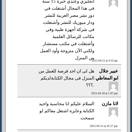
أنجليزي وعندي خبرة 15 سنة
فى هذا المجال أشتغلت في
دور نشر مصر العربية للنشر
ودار ميوزيك للنشر وأشتغلت
فى شركة أجهزة طبية وفي
مكاتب للرسائل العلمية
وأشتغلت في مكتب مستشار
ولكني اﻵن متزوجة وأود العمل
من المنزل
2015-04-21 at 4:53 am
عبير جلال
هل لى ان اجد فرصة للعمل من
ابو المعاطي
المنزل فى مجال الكتابةلديكم
.؟؟؟
2015-04-20 at 1:07 pm
لانا مازن
السلام عليكم انا محاسبة واجيد
الكتابة وعايزة اشتغل معاكم لو
سمحت
2015-04-15 at 10:27 pm