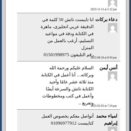
2023-11-11 at 5:12 pm
دعاء بركات
انا تايبست تاتش 50 كلمة في
الدقيقة عربي انجليزى، ماهرة
في الكتابة ودقة في مواعيد
التسليم، أرغب بالعمل من
المنزل
رقم التليفون 01501998975
2023-08-26 at 8:04 pm
أنس أيمن
السلام عليكم ورحمة الله
وبركاته… أنا أعمل في الكتابة
منذ ثلاثة عشر عامًا وأجيد
الكتابة تاتش والسرعة أيضًا
وأعمل في كتب ومخطوطات
وتفريغ ..
2023-02-02 at 7:24 pm
لمياء محمد
أتواصل معكم بخصوص العمل
إبراهيم
كتايبست 01096977912