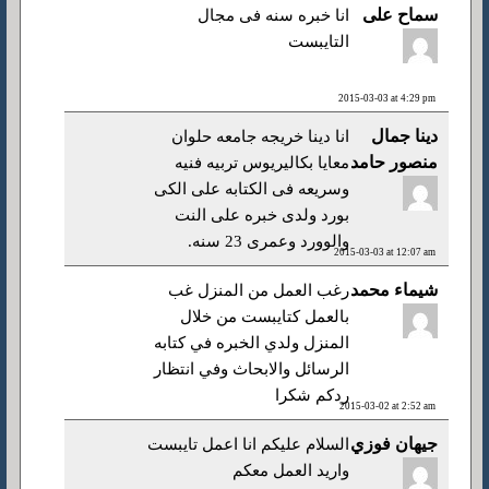
سماح على
انا خبره سنه فى مجال
التايبست
2015-03-03 at 4:29 pm
دينا جمال
انا دينا خريجه جامعه حلوان
منصور حامد
معايا بكاليريوس تربيه فنيه
وسريعه فى الكتابه على الكى
بورد ولدى خبره على النت
والوورد وعمرى 23 سنه.
2015-03-03 at 12:07 am
شيماء محمد
رغب العمل من المنزل غب
بالعمل كتايبست من خلال
المنزل ولدي الخبره في كتابه
الرسائل والابحاث وفي انتظار
ردكم شكرا
2015-03-02 at 2:52 am
جيهان فوزي
السلام عليكم انا اعمل تايبست
واريد العمل معكم