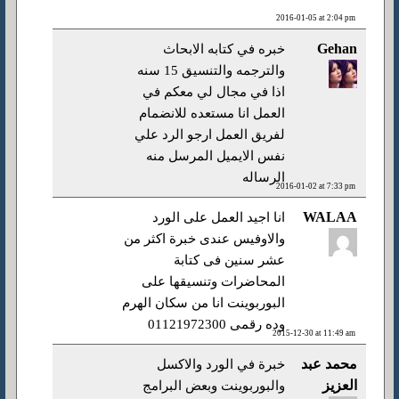
2016-01-05 at 2:04 pm
Gehan
خبره في كتابه الابحاث
والترجمه والتنسيق 15 سنه
اذا في مجال لي معكم في
العمل انا مستعده للانضمام
لفريق العمل ارجو الرد علي
نفس الايميل المرسل منه
الرساله
2016-01-02 at 7:33 pm
WALAA
انا اجيد العمل على الورد
والاوفيس عندى خبرة اكثر من
عشر سنين فى كتابة
المحاضرات وتنسيقها على
البوربوينت انا من سكان الهرم
وده رقمى 01121972300
2015-12-30 at 11:49 am
محمد عبد
خبرة في الورد والاكسل
العزيز
والبوربوينت وبعض البرامج