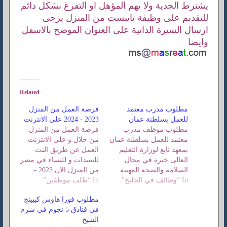
يشترط الجدية ولا يهم المؤهل او التفرغ بشكل دائم
للتقديم على وظيفة تايبست من المنزل يرجى
ارسال السيرة الذاتية على العنوان الموضح بالاسفل
وايضا
Related
فرصة العمل من المنزل
للعمل بسلطنة عمان
2023 - 2024 على الانترنت
مطلوب موظف مدرب
فرصة العمل من المنزل
معتمد للعمل بسلطنة عمان
من خلال و على الانترنت
بمعهد تابع لوزارة التعليم
العمل عن طريق النت
العالى خبرة في مجال
للسيدات و للنساء في مصر
‏السلامة والصحة المهنية
من المنزل الان 2023 -
In “وظائف في الخليج”
يشترط حصوله علي درجة
In “طلب موظفين”
2024
البكالوريوس او ما يعادله
مطلوب فورا هاوس كيبينج
ويفضل الحاصل على
في فنادق 5 نجوم في شرم
شهادة النيبوش
الشيخ