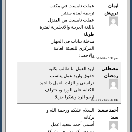
ايمان
عملت تايبست في مكتب
درويش
ترجمة لمدة سنتين
عملت تايبست من المنزل
باللغة العربية والانجليزية لفترة
طويلة
مدخلة بيانات في الجهاز
المركزى للتعبئة العامة
والاحصاء
2015-01-26 at 9:37 pm
مصطفى
اريد العمل انا طالب بكليه
رمضان
حقوق واريد عمل يناسب
دراستى وبالزات العمل دا اجيد
الكتابه على الورد وباحتراف
ارجو الرد وشكرا جزيلا
2015-01-24 at 3:33 pm
أحمد سعيد
السلام عليكم ورحمة الله و
سيد
بركاته
أسمي أحمد سعيد اعمل
مهندس كمبيوتر فى شركة