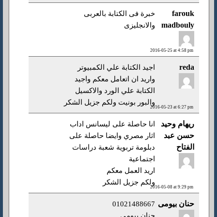
farouk
خبرة فى الكتابة بالعربى
madbouly
والانجليزى
2016-05-25 at 4:58 pm
reda
اجيد الكتابة علي الكمبيوتر
واريد ان اتعامل معكم واجيد
الكتابة علي الورد والاكسيل
والبور بونيت ولكم جزيل الشكر
2016-05-23 at 6:27 pm
ريهام وحيد
انا حاصلة على ليسانس اداب
حسن عبد
اثار مصري وايضا حاصلة على
الفتاح
دبلومة تربوية شعبة دراسات
اجتماعية
اريد العمل معكم
ولكم جزيل الشكر
2016-05-08 at 9:29 pm
حنان بيومى
01021488667
حنان بيومى