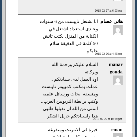
2015-02-27 at 6:03 pm
هانى عصام
انا بشتغل تايبست من 6 سنوات
وعندى استعداد اشتغل في
الكتابة من المنزل بكتب تاتش
50 كلمة في الدقيقة سلام
عليكم
2015-02-26 at 4:45 pm
manar
السلام عليكم ورحمة الله
gouda
وبركاته
اود العمل لدى سيادتكم ..
عملت بمكتب كمبيوتر تايبست
ومنسقة ابحاث ورسائل علمية
وكتب برابطة التربويين العرب..
اتمنى من الله ان تقبلوا طلبى
هذا ولسيادتكم جزيل الشكر
2015-02-22 at 10:49 pm
eman
خبرة فى الانترنت ومتفرغه