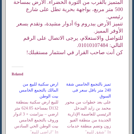
المتميز بالقرب من الثورة الخضراء. الأرض بمساحة
500 متر مربع، بواجهة بحرية تطل على شارع
رئيسي.
تتميز الأرض ببدروم و6 أدوار مشيدة، وتقدم بسعر
الأوفر المميز.
للتواصل والاستعلام، يرجى الاتصال على الرقم
التالي: 01010107484.
كن أنت صاحب القرار في استثمار مستقبلك!
Related
تميز بالتجمع الخامس شقة
ارض سكنية للبيع من
240 متر باقل سعر فى
المالك بالتجمع الخامس
السوق
بيت الوطن
على بعد خطوات من محور
للبيع ارض سكنية بمنطقة
محمد بن زايد المدخل
D132 بمساحة 624.05 متر
الرئيسي للعاصمة الإدارية
ارضي – بيزامنت + 3 ادوار
الجديدة من منطقة الفيو
وروف بالتجمع الخامس
زون وتضم منطقة خدمات
بيت الوطن الحي السادس
In “شقق للبيع”
وترفيه بالقاهرة الجديدة
In “اراضي للبيع”
على شارع رئيسي ومحور