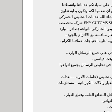
 علي سيادتكم خدماتنا وانشطتنا
ان نقدمها لكم وتكون بدايه تعاون
 شاء الله خدمات التخليص الجمركي
شركه ENY CUTOMS SERVICES شركه متخصصه
ص الجمركي بانواعه (صادر – وارد
ار منافسه مع الالتزام بالجوده
 لتلبيه احتياجات عملائنا الكرام .
ي علي جميع الرسائل الوارده
وقت قياسي .
 تخليص الرسائل بجميع انواعها
تخليص (خامات الادويه – معدات
غيار والالات الكهربائيه – مستلزمات
ل البضائع العامه وقطع الغيار .
نهائي.
ت .