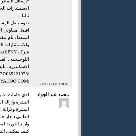
*رسائل الصادر . ث
الاستشارات الجمر
ثالثا :.
نقوم بنقل الرس
افضل مقاولي النق
استعداد تام لتق
والاستشارات ال
شركه 
الاسكندريه . تلب
@YAHOO.COM
:
2018-11-04 at 11:31 am
محمد عبد الجواد
البشرة وازالة ال
البشرة ولازالة 
الطمي ( حار ج
واريد التوريد لم
كيف يمكنني الت