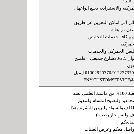
انيا:.
كيه والاستيراديه بجيع انواعها .
ائل الي اماكن التخزين عن طريق
ل . رابعا :.
ديم كافه خدمات التخليص
جمركيه.
ENYللتخليص الجمركي والخدمات
اللوجستيه . العنوان :20/22شارع جميعي – فلمنج –
فون
:01002920370/01222737027/035221978 ايميل
ENY.CUSTOMSERVICE
لدي خامات طبيعية 100% من ماسك الطمي لشد
تجاعيد ولتفتيح المسام ولتنعيم
الكلف والسواد ولتبيض البشرة وهذا
اف وليس حار رطب )
صانعكم
واصل معكم وعرض العينات