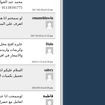
01118191775
2017-06-28 at 8:35 am
emaneldawla
لو سمحتم انا ه
اتعرف علي المن
2017-01-03 at 11:32 pm
Hala
عايزه افتح مح
وكريمات واريدم
والاسعار في اق
2016-11-22 at 8:39 pm
sabry
السلام عليكم ان
تجميل بكميات ان
2016-09-10 at 8:06 pm
فاطمة
لوسمحت انا عند
اتعامل مع حضرا