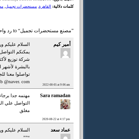
كلمات دلالية:
القاهرة
,
مستحضرات تجميل
,
مص
55 رد واحد to “مصنع مستحضرات تجميل”
أمير كيم
السلام عليكم ورح
يمكنكم التواصل 
بالبشرة لأشهر ال
تواصلوا معنا للج
ab @naver. com
2022-08-05 at 9:06 am
Sara ramadan
التواصل علي ال
مغلق
2020-08-22 at 4:17 pm
عماد سعد
السلام عليكم ورح
“””