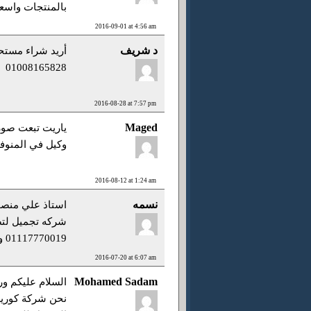
بالمنتجات واسعا
2016-09-01 at 4:56 am
د شريف
أريد شراء مستح
01008165828
2016-08-28 at 7:57 pm
Maged
ياريت تبعت صور
وكيل في المنوفي
2016-08-12 at 1:24 am
نسمه
استاذ علي منصو
شركه تجميل لتص
01117770019 واتس اب
2016-07-20 at 6:07 am
Mohamed Sadam
السلام عليكم ورح
نحن شركة كوري