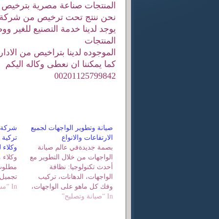
المنتجات صناعة مصرية بترخيص 
نحن ننتج تحت ترخيص من شركة يو
يوجد لدينا خدمة التصنيع للغير وو
المنتجات
الموجوده لدينا بتراخيص من الادار
كما يمكننا ان نعطى وكاله اليكم
00201125799842
صيانة وتطوير الواجهات لجميع
شركة 
الارتفاعات والانواع
تركية 
بصمة جديدةفي عالم صيانة
وكلاء ل
الواجهات من خلال التطوير مع
وكلاء
أحدث تكنولوجيا: نظافة
مطلوب
الواجهات، الدهانات، تركيب
تجميل 
وفك كل ماهو على الواجهات،
In “مستحضرات تجميل”
In “صيانة وتصليح”
خاماتنا ومعداتنا آمنة و صديقة
للبيئة