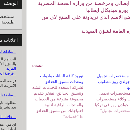
ايطالى ومرخصة من وزاره الصحة المصرية
الوصف
رو ميديكال ايطاليا
مستحضر
ضع الاسم الذى تريدونة على المنتج لاى من
طبيعية|
ه العامة لشؤن الصيدلة
اعلانات م
عيادات للطب النفسي و...
البرنامج ال
بالمنزل الأ
Related
المزيد
فرصة العمل من المنزل...
مستحضرات تجميل
توريد كافة النباتات وادوات
فرصة العمل
جولدن روز مطلوب
ومعدات تنسيق الحدائق
الانترنت ا
ها
لشركة المتحدة للخدمات البيئية
 مستحضرات تجميل
وتنسيق الحدائق، نفتخر بتقديم
وظيفة تايبست من المنزل...
 وكلاء مستحضرات
مجموعة متنوعة من الخدمات
مطلوب تاي
جولدن روز في تركيا
والمنتجات الراقية لتلبية
بعد يشترط 
احتياجاتك من تنسيق الحدائق
In “خدمات”
والزينة النباتية
اعلانك المميز على اي...
اي مول مصر
ارباحك وعم