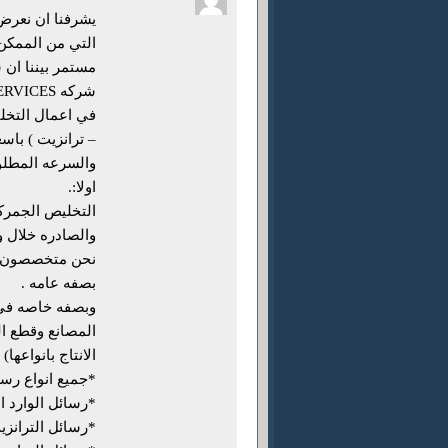
يشرفنا ان نعرض
التي من الممكن 
مستمر بيننا ان
في اعمال التخلي
– ترانزيت ) باسع
والسرعه المطلوبه
اولا:.
التخليص الجمرك
والصادره خلال 
نحن متخصصون في
بصفه عامه .
وبصفه خاصه في 
المصانع وقطع ال
الانتاج بانواعها)
*جميع انواع رسائ
*رسائل الوارد ال
*رسائل الترانزي