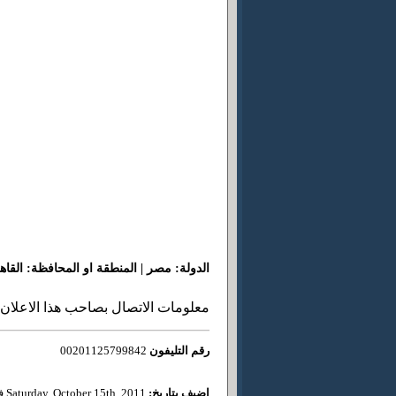
الدولة: مصر | المنطقة او المحافظة: القاه
معلومات الاتصال بصاحب هذا الاعلان
رقم التليفون
00201125799842
اضيف بتاريخ:
Saturday, October 15th, 2011 في 9:45 am