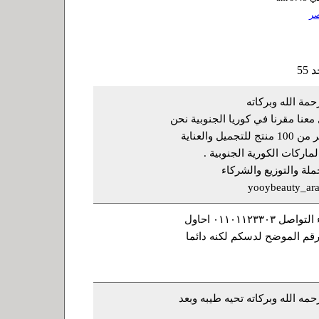
ر
مة الله وبركاته
معنا مقرنا في كوريا الجنوبية نحن
شركة توزيع لأكثر من 100 منتج للتجميل والعناية
ماركات الكورية الجنوبية .
ملة والتوزيع والشركاء
yooybeauty_ar
مهتمه جدا برجاء التواصل ٠١١٠١١٢٣٣٠٣ احاول
رقم الموضح لدسكم لكنه دائما
مه الله وبركاته تحيه طيبه وبعد