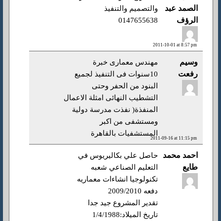
الصمد عبد
والتصميم والتنفيذ
الرؤف
0147655638
2011-10-01 at 8:57 pm
وسيم
مهندس معمارى خبرة
رفعت
10سنوات فى التنفيذ لجميع
البنود من الحفر وحتى
التشطيب النهائى امثلة الاعمال
المنفذة( نفذت مدرسة دولية
ومستشفى من اكبر
المستشفيات بالقاهرة
2011-09-16 at 11:15 pm
احمد محمد
حاصل علي بكاليريوس في
طايع
التعليم الصناعي شعبه
تكنولوجيا انشاءات معماريه
دفعه 2009/2010
تقدير المشروع جيد جدا
تاريخ الميلاد:1/4/1988