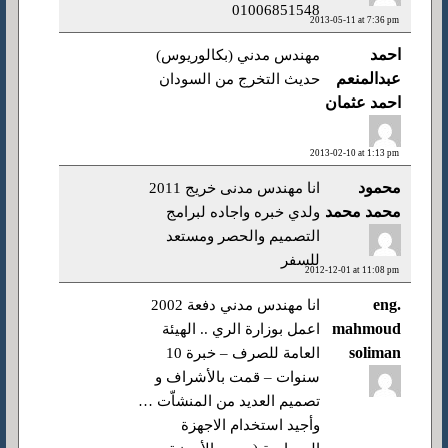
01006851548
2013-05-11 at 7:36 pm
احمد
مهندس مدني (بكالوريوس)
عبدالمنعم
حديث التخرج من السودان
احمد عثمان
2013-02-10 at 1:13 pm
محمود
انا مهندس مدنى خريج 2011
محمد محمد
ولدي خبره واجاده لبرامج
التصميم والحصر ومستعد
للسفر
2012-12-01 at 11:08 pm
eng.
انا مهندس مدني دفعة 2002
mahmoud
اعمل بوزارة الري .. الهيئة
soliman
العامة للصرف – خبرة 10
سنوات – قمت بالأشراف و
تصميم العديد من المنشاّت …
وأجيد استخدام الاجهزة