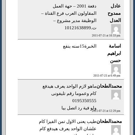
عادل
دفعة 2001 – حهة العمل
ممدوح
المقاولون العرب فرع القناة –
العدل
الوظيفة مدير مشروع –
ت.10121638899
2011-07-21 at 10:33 pm
اسامة
الخبرة15سنه ينفع
ابراهيم
حسن
2011-07-21 at 6:49 pm
محمدالطحان
ماهو لازم الواحد يعرف هيدفع
كام وعموما رقم تليفونى
0195350555
ولو فية رد اتصل بيا
2011-07-21 at 12:29 pm
محمدالطحان
طيب يعنى الاول تمن الفيزا كام
علشان الواحد يعرف هيدفع كام