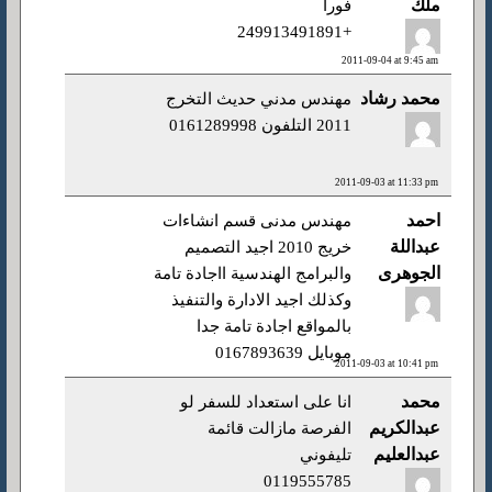
ملك
فورا
+249913491891
2011-09-04 at 9:45 am
محمد رشاد
مهندس مدني حديث التخرج
2011 التلفون 0161289998
2011-09-03 at 11:33 pm
احمد
مهندس مدنى قسم انشاءات
عبداللة
خريج 2010 اجيد التصميم
الجوهرى
والبرامج الهندسية ااجادة تامة
وكذلك اجيد الادارة والتنفيذ
بالمواقع اجادة تامة جدا
موبايل 0167893639
2011-09-03 at 10:41 pm
محمد
انا على استعداد للسفر لو
عبدالكريم
الفرصة مازالت قائمة
عبدالعليم
تليفوني
0119555785