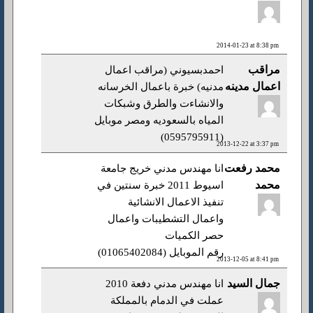
2014-01-23 at 8:38 pm
مراقب
احمدبسيوني (مراقب اعمال
اعمال مدينه
مدنيه) خبرة باعمال الخرسانه
والانشاءت والطرق وشبكات
المياه بالسعوديه ومصر موبايل
(0595795911)
2013-12-22 at 3:37 pm
محمد رفعت
انا مهندس مدني خريج جامعة
محمد
اسيوط 2011 خبرة سنتين في
تنفيذ الاعمال الانشائية
واعمال التشطيبات واعمال
حصر الكميات
رقم الموبايل (01065402084)
2013-12-05 at 8:41 pm
جمال السيد
انا مهندس مدني دفعة 2010
عملت في الدمام بالمملكة