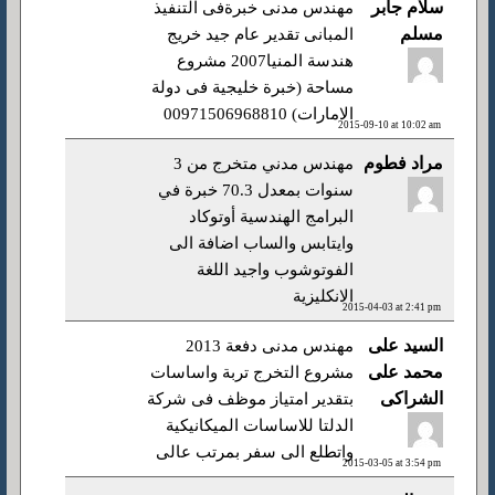
سلام جابر
مهندس مدنى خبرةفى التنفيذ
مسلم
المبانى تقدير عام جيد خريج
هندسة المنيا2007 مشروع
مساحة (خبرة خليجية فى دولة
الامارات) 00971506968810
2015-09-10 at 10:02 am
مراد فطوم
مهندس مدني متخرج من 3
سنوات بمعدل 70.3 خبرة في
البرامج الهندسية أوتوكاد
وايتابس والساب اضافة الى
الفوتوشوب واجيد اللغة
الانكليزية
2015-04-03 at 2:41 pm
السيد على
مهندس مدنى دفعة 2013
محمد على
مشروع التخرج تربة واساسات
الشراكى
بتقدير امتياز موظف فى شركة
الدلتا للاساسات الميكانيكية
واتطلع الى سفر بمرتب عالى
2015-03-05 at 3:54 pm