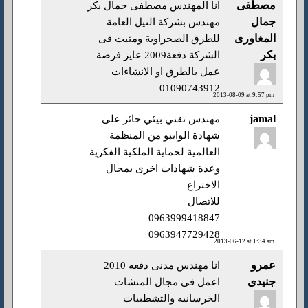
مصطفى
انا المهندس مصطفى جمال بكر
جمال
مهندس بشركة النيل العامة
المغاورى
للطرق الصحراوية ومثبت فى
بكر
الشركة دفعة2009 عايز فرصة
عمل بالطرق او الانشاءات
01090743912
2013-08-09 at 9:57 pm
jamal
مهندس تقني بيئي حائز على
شهادة الوايبو من المنظمة
العالمية لحماية الملكية الفكرية
وعدة شهادات اخرى بمجال
الاختراع
للاتصال
0963999418847
0963947729428
2013-06-12 at 1:34 am
عمرو
انا مهندس مدنى دفعه 2010
جنيدى
اعمل فى مجال المنشات
الخرسانيه والتشطيبات