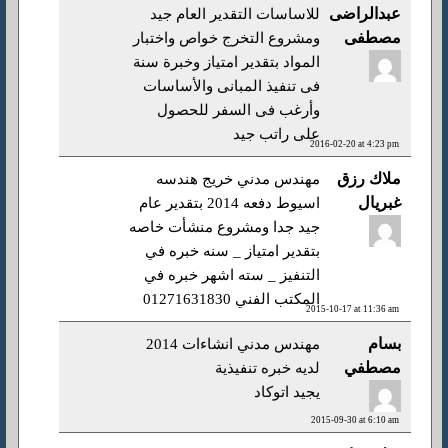
عبدالراضى
للاساسات التقدير العام جيد
مصطفى
ومشروع التخرج خواص واختبار
المواد بتقدير امتياز وخبرة سنة
فى تنفيذ المبانى والأساسات
وأرغب فى السفر للحصول
على راتب جيد
2016-02-20 at 4:23 pm
ملاك رزق
مهندس مدني خريج هندسه
غبريال
اسيوط دفعه 2014 بتقدير عام
جيد جدا ومشروع منشأت خاصه
بتقدير امتياز _ سنه خبره في
التنفيز _ سته اشهر خبره في
المكتب الفني 01271631830
2015-10-17 at 11:36 am
بسام
مهندس مدني انشاءات 2014
مصطفي
لديه خبره تنفيذية
يجيد اتوكاد
2015-09-30 at 6:10 am