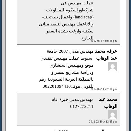
عملت مهندس فى
شركةاوراسكوم للمقاولات
(land scap) واعمال بنيةتحتيه
والاناعمل مهندس لتنفيذ مبانى
سكنية وارغب بشدة السفر
للخارج
2012-03-07 at 9:48 pm
عرفه محمد
مهندس مدني 2007 جامعة
عبد الوهاب
اسيوط عملت مهندس تنفيذي
موقع ومهندس استشاري
ودراسة مشاريع بمصر و
بالمملكة العربية السعودية رقم
تلفوني هو00220189441012
2012-02-14 at 7:00 pm
محمد عبد
مهندس مدنى خبرة عام
الوهاب
0127272211
2012-02-10 at 12:15 pm