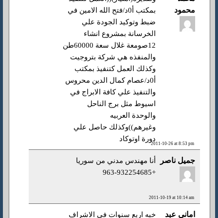
محمود
بمكتب أ0د/فتح الله الامين في
ضبط وتوكيد الجودة علي
الخرسانة بمشروع انشاء
12صومعة غلال سعة 60000طن
والمنفذه هي شركة بتروجيت
وكذلك العمل كتنفيذ بمكتب
أ0د/عصام كمال الدين محروس
والتنفيذ علي كافة الابراج في
اسيوط مثل برج الناحل
والوحدة العربيه
وغيرهم))وكذلك حاصل علي
دورة اوتوكاد
2011-10-26 at 8:53 pm
جميل ناصر
أنا مهندس مدني من سوريا
+963-932254685
2011-10-19 at 10:14 am
امانى عبد
خبه اربع سنوات فى الاشراف