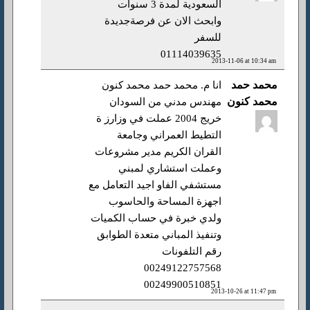
السعودية لمدة 3 سنوات
وابحث الان عن فرصةجديدة
للسفر
01114039635
2013-11-06 at 10:34 am
محمد حمد
انا م. محمد حمد محمد كنون
محمد كنون
مهندس مدني من السودان
خريج 2004 عملت في وزارز ة
التطيط العمراني وجامعة
القران الكريم مدير مشروعات
وعملت استشاري لمبني
مستشفي الفاو اجيد التعامل مع
اجهزة المساحة والحاسوب
ولدي خبرة في حساب الكميات
وتنفيذ المباني متعدة الطوابق
رقم التلفونات
00249122757568
00249900510851
2013-10-26 at 11:47 pm