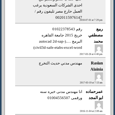
احدى الشركات السعودية يرغب
العمل حارج مصر تليفون رقم /
0020115976147
2018-07-01 at 7:29 pm
ربيع
رقم 01022378543
مصطفي
خريج 2015 جامعة القاهره
محمد
البرمج ….(autocad 2d-sap-
civil3d-safe-etabs-excel-word)
2017-03-26 at 4:40 pm
Raslan
مهندس مدني حديث التخرج
Alainia
2017-03-19 at 7:13 am
عمرحماده
انا مهندس مدنى خبره سنه
ابو المجد
ورقمى 01004556507
2016-11-04 at 2:09 am