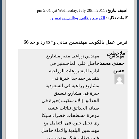
اضيف بتاريخ:
Wednesday, July 20th, 2011 في 5:01 pm
كلمات دلالية:
الكويت
,
وظائف
,
وظائف مهندسين
66 رد واحد to “فرص عمل بالكويت مهندسين مدني و
ملاحظين”
مهندس /
مهندس زراعى مدير مشاريع
حمدى محمد
حاصل على الماجستير فى
حسن
ادارة المشروعات الزراعية
بتقديير جيد جدا خبرة فى
مشاريع زراعية فى السعودية
خبرة فى مشاريع تنسيق
الحدائق (الاندسكيب )خبرة فى
صيانة الحدائق نباتات عشية
موهرة مسطحات خضراء شبكا
رى نخيل خبرة فى التعامل مع
مهندسين البلدية والاماة حاصل
غلى خطاب شكر وتقدير من