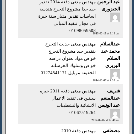
عبد الرحمن
مهندس مدنى دفعة 2014 تقدير
الجنزورى
جيد جدا مشروع التخرج هندسة
اساسات تقدير امتياز سنة خبرة
فى مجال تنفيذ المبانى
01098059508
2015-02-18 at 8:19 pm
عبدالسلام
مهندس مدنى حديث التخرج
محمد عبد
بتقدير جيد مشروع التخرج
السلام
خواص مواد بعنوان دراسه
البربرى
خواص وسلوك الخرسانه
الخفيفه موبايل 01274541171
2014-12-07 at 4:35 pm
شريف
مهندس مدنى دفعة 2011 خبرة
عبدالمنعم
سنتين فى تنفيذ الاعمال
عبد الونيس
الانشائية والتشطيبات
01067519264
2014-02-07 at 12:46 am
مصطفى
مهندس دفعة 2010