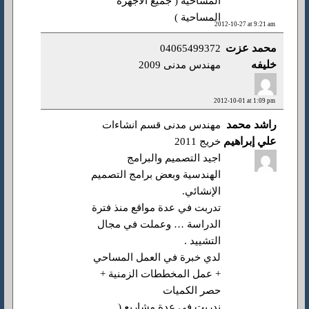
المساحية ( جميع الأجهزة
المساحية )
2012-10-27 at 9:21 am
محمد عزت
04065499372
خليفه
مهندس مدنى 2009
2012-10-01 at 1:09 pm
راشد محمد
مهندس مدنى قسم انشاءات
علي إبراهيم
خريج 2011
اجيد التصميم والبرامج
الهندسية وبعض برامج التصميم
الإنشائي.
تدربت في عدة مواقع منذ فترة
الدراسة … وعملت في مجال
التشييد .
لدي خبرة في العمل المساحي
+ عمل المخططات الزمنية +
حصر الكميات
ندربت في عدة مشاريع (