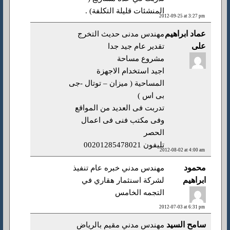
المنشئات قليلة التكلفة) .
2012-09-25 at 3:27 pm
عماد ابراهيم
مهندس مدنى حديث التخرج
على
تقدير عام جيد جدا
مشروع مساحة
اجيد استخدام الاجهزة
المساحية ( ميزان – توتال -جى
بى اس )
تدربت فى العديد من المواقع
وفى مكتب فنى فى اعمال
الحصر
تليفون 00201285478021
2012-08-02 at 4:00 am
محمود
مهندس مدني خبره عام تنفيذ
ابراهيم
لشركة اسنثمار هقاري في
التجمه الخامس
2012-07-03 at 6:31 pm
سامح السيد
مهندس مدني مقيم بالرياض