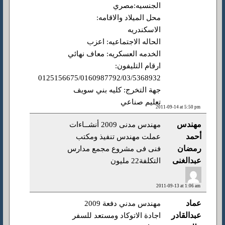
الجنسيه:مصري
محل الميلاد والاقامه:
الاسكندريه
الحاله الاجتماعيه: اعزب
الخدمه العسكريه: معاف نهائي
ارقام التليفون:
0125156675/0160987792/03/5368932
جهة التخرج: كليه بني سويف
تعليم صناعي
2011-09-14 at 5:50 pm
مهندس
مهندس مدنى 2009 أنشــاءات
أحمد
عملت مهندس تنفيذ ومكتب
رمضان
فنى فى مشروع مجمع مدارس
عبدالغنى
التكلفة22 مليون
2011-09-13 at 1:06 am
عماد
مهندس مدني دفعة 2009
عبدالقادر
اجادة الاتوكاد ومستعد للسفر