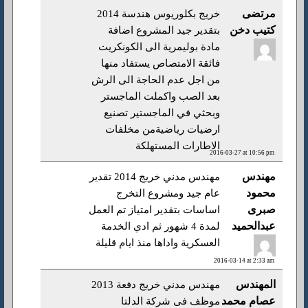
مرتضى
خريج بكلوريوس هندسة 2014
كتيب دخن
بتقدير جيد المشروع اضافة
مادة بوليمرية الى الكونكريت
فائقة الامتصاص يستفاد منها
من اجل عدم الحاجة الى الرش
بعد الصب واكملت الماجستر
وبحثي في الماجستير تصنيع
ارضيات رياضيةمن مخلفات
الاطارات المستهلكة
2016-03-27 at 10:56 pm
مهندس
مهندس مدني خريج 2014 تقدير
محمود
عام جيد ومشروع التخرج
صبرى
اساسات بتقدير امتياز تم العمل
عبدالحميد
لمدة 4 شهور ثم ادي الخدمة
العسكرية واداها منذ ايام قليلة
2016-03-14 at 2:33 am
المهندس
مهندس مدني خريج دفعة 2013
عصام محمد
موظف فى شركة الدلتا