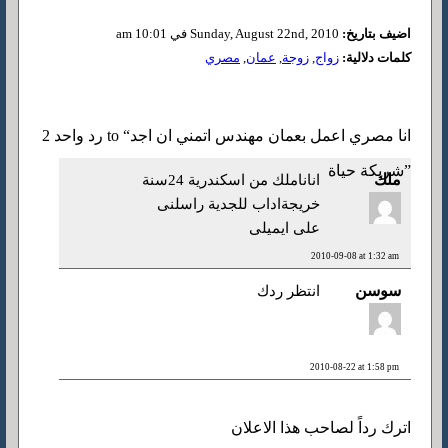
اضيف بتاريخ:
Sunday, August 22nd, 2010 في 10:01 am
كلمات دلالية:
زواج
,
زوجة
,
عمان
,
مصري
2 رد واحد to “انا مصري اعمل بعمان مهندس اتمني ان اجد
شريكة حياة”
ملك
اناناملك من اسكندرية 24سنة
خريجةاداب للجدية راسلنى
على ايميلى
2010-09-08 at 1:32 am
سوسن
انتظر ردك
2010-08-22 at 1:58 pm
اترك رداً لصاحب هذا الاعلان