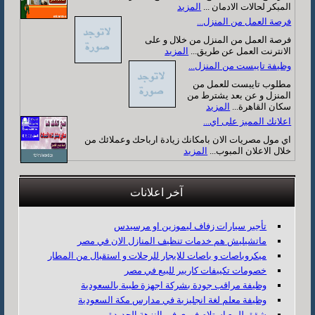
المبكر لحالات الادمان ...
المزيد
فرصة العمل من المنزل...
فرصة العمل من المنزل من خلال و على
الانترنت العمل عن طريق...
المزيد
وظيفة تايبست من المنزل...
مطلوب تايبست للعمل من
المنزل و عن بعد يشترط من
سكان القاهرة...
المزيد
اعلانك المميز على اي...
اي مول مصريات الان بامكانك زيادة ارباحك وعملائك من
خلال الاعلان المبوب...
المزيد
آخر اعلانات
تأجير سيارات زفاف ليموزين او مرسيدس
ماتشيليش هم خدمات تنظيف المنازل الان في مصر
ميكروباصات و باصات للايجار للرحلات و استقبال من المطار
خصومات تكييفات كاريير للبيع في مصر
وظيفة مراقب جودة بشركة اجهزة طبية بالسعودية
وظيفة معلم لغة انجليزية في مدارس مكة السعودية
شقق للبيع استلام فوري في النزهة الجديدة