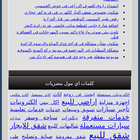
انسداد زاروق للصرف الزراعي في حوض الخمسين
شكوى بخصوص ضعف التيار الكهربى في قرية كفر حجازي
رفض تغيير المسمى الوظيفي من قبل الوزارة
إضافة شارع جانبي لقطعة مباني خاصتي بقرية زاوية البحر
تلوث بيئي صوتي وازعاج دائم بسبب المهرجانات في العصافرة
قبلي
شكوى بشأن مشكلة في قراءة عداد المياه والرسوم الزائدة
مشكلة المطبات غير المرخصة في مدينة بركة السبع بالمنوفية
مديونية مفتعلة بغير وجه حق في هندسة كهرباء دكرنس
كلمات اي مول مصريات
اثاث
ابحث عن زوجة
اثاث مكتبي
إلكترونيات مستعملة
اثاث مستعمل
اراضي للبيع
الكترونيات
اجهزة منزلية
اكل بيتي
تأجير سيارات
خدمات تعليمية
خدمات
تسويق ومبيعات
خدمات متفرقة
سياحة وسفر
ديكورات
سيارات
سيارات مستعملة
شقق للايجار
شاليهات للبيع
شقق للبيع
صيانة وتصليح
شقق مفروشة
طب