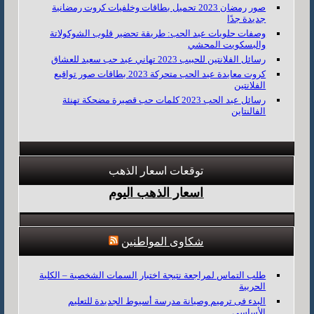
صور رمضان 2023 تحميل بطاقات وخلفيات كروت رمضانية
جديدة جدًا
وصفات حلويات عيد الحب: طريقة تحضير قلوب الشوكولاتة
والبسكويت المحشي
رسائل الفلانتين للحبيب 2023 تهاني عيد حب سعيد للعشاق
كروت معايدة عيد الحب متحركة 2023 بطاقات صور تواقيع
الفلانتين
رسائل عيد الحب 2023 كلمات حب قصيرة مضحكة تهنئة
الفالنتاين
توقعات اسعار الذهب
اسعار الذهب اليوم
شكاوى المواطنين
طلب التماس لمراجعة نتيجة اختبار السمات الشخصية – الكلية
الحربية
البدء فى ترميم وصيانة مدرسة أسيوط الجديدة للتعليم
الأساسى