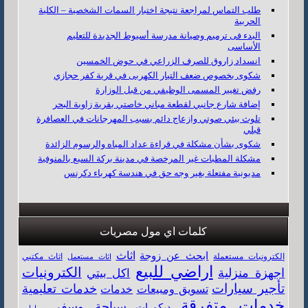
طلب التماس لمراجعة نتيجة اختبار السمات الشخصية – الكلية
الحربية
البدء فى ترميم وصيانة مدرسة أسيوط الجديدة للتعليم
الأساسى
انسداد زاروق للصرف الزراعي في حوض الخمسين
شكوى بخصوص ضعف التيار الكهربى في قرية كفر حجازي
رفض تغيير المسمى الوظيفي من قبل الوزارة
إضافة شارع جانبي لقطعة مباني خاصتي بقرية زاوية البحر
تلوث بيئي صوتي وازعاج دائم بسبب المهرجانات في العصافرة
قبلي
شكوى بشأن مشكلة في قراءة عداد المياه والرسوم الزائدة
مشكلة المطبات غير المرخصة في مدينة بركة السبع بالمنوفية
مديونية مفتعلة بغير وجه حق في هندسة كهرباء دكرنس
كلمات اي مول مصريات
اثاث
ابحث عن زوجة
اثاث مكتبي
إلكترونيات مستعملة
اثاث مستعمل
اراضي للبيع
الكترونيات
اجهزة منزلية
اكل بيتي
تأجير سيارات
خدمات تعليمية
خدمات
تسويق ومبيعات
خدمات متفرقة
سياحة وسفر
ديكورات