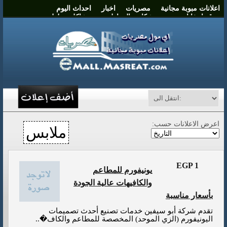
اعلانات مبوبة مجانية
مصريات
اخبار
احداث اليوم
موقع انتخابات مصر
شكاوي المواطنين
مشاكل وحلول
نشر اعلان
اتصل بنا
اعرض الاعلانات حسب:
ملابس
EGP 1
يونيفورم للمطاعم
والكافيهات عالية الجودة
بأسعار مناسبة
تقدم شركة أبو سيفين خدمات تصنيع أحدث تصميمات
اليونيفورم (الزي الموحد) المخصصة للمطاعم والكاف�..