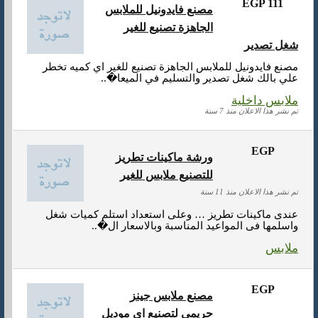
EGP 111
مصنع فايدونيل للملابس
الجاهزة تصنيع للغير
شغل تصدير
مصنع فايدونيل للملابس الجاهزة تصنيع للغير اي كميه تخطر
علي بالك شغل تصدير والتسليم في الميعا�..
ملابس داخلية
تم نشر هذا الاعلان منذ 7 سنة
EGP
ورشة ماكينات تطريز
للتصنيع ملابس للغير
تم نشر هذا الاعلان منذ 11 سنة
عندى ماكينات تطريز … وعلى استعداد استلم كميات شغل
واسلمها فى المواعيد المناسبة وبالاسعار ال�..
ملابس
EGP
مصنع ملابس جينز
حريمي لتصنيع اي موديل