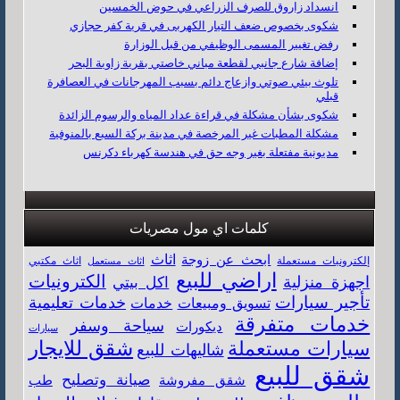
انسداد زاروق للصرف الزراعي في حوض الخمسين
شكوى بخصوص ضعف التيار الكهربى في قرية كفر حجازي
رفض تغيير المسمى الوظيفي من قبل الوزارة
إضافة شارع جانبي لقطعة مباني خاصتي بقرية زاوية البحر
تلوث بيئي صوتي وازعاج دائم بسبب المهرجانات في العصافرة
قبلي
شكوى بشأن مشكلة في قراءة عداد المياه والرسوم الزائدة
مشكلة المطبات غير المرخصة في مدينة بركة السبع بالمنوفية
مديونية مفتعلة بغير وجه حق في هندسة كهرباء دكرنس
كلمات اي مول مصريات
اثاث
ابحث عن زوجة
اثاث مكتبي
إلكترونيات مستعملة
اثاث مستعمل
اراضي للبيع
الكترونيات
اجهزة منزلية
اكل بيتي
تأجير سيارات
خدمات تعليمية
خدمات
تسويق ومبيعات
خدمات متفرقة
سياحة وسفر
ديكورات
سيارات
سيارات مستعملة
شقق للايجار
شاليهات للبيع
شقق للبيع
صيانة وتصليح
شقق مفروشة
طب