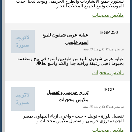
نستورد جميع الايشاربات والطرح الحريمى ويوجد لدينا احدث
الموديلات ونبيع لجميع المحلات التجار..
ملابس محجبات
EGP 250
عباية عربى شيفون للبيع
اسود خليجي
تم نشر هذا الاعلان منذ 13 سنة
عباية عربى شيفون للبيع من طبقتين اسود فى بيج ومطعمة
بخيوط ذهبى رقيقة وراقيه جدا والكم واسع نظ�..
ملابس محجبات
EGP
ترزى حريمى و تفصيل
ملابس محجبات
تم نشر هذا الاعلان منذ 15 سنة
تفصيل بلوزة - تونيك - جيب - واخرى ازياء البنهاوى بمصر
الجديدة ترزى حريمى و تفصيل ملابس محجبات و ..
ملابس محجبات