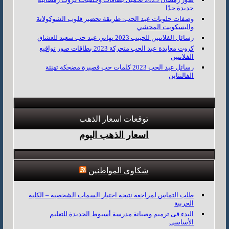
جديدة جدًا
وصفات حلويات عيد الحب: طريقة تحضير قلوب الشوكولاتة
والبسكويت المحشي
رسائل الفلانتين للحبيب 2023 تهاني عيد حب سعيد للعشاق
كروت معايدة عيد الحب متحركة 2023 بطاقات صور تواقيع
الفلانتين
رسائل عيد الحب 2023 كلمات حب قصيرة مضحكة تهنئة
الفالنتاين
توقعات اسعار الذهب
اسعار الذهب اليوم
شكاوى المواطنين
طلب التماس لمراجعة نتيجة اختبار السمات الشخصية – الكلية
الحربية
البدء فى ترميم وصيانة مدرسة أسيوط الجديدة للتعليم
الأساسى