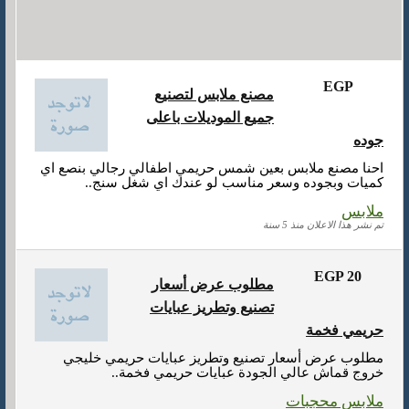
EGP
مصنع ملابس لتصنيع
جميع الموديلات باعلى
جوده
احنا مصنع ملابس بعين شمس حريمي اطفالي رجالي بنصع اي
كميات وبجوده وسعر مناسب لو عندك اي شغل سنج..
ملابس
تم نشر هذا الاعلان منذ 5 سنة
EGP 20
مطلوب عرض أسعار
تصنيع وتطريز عبايات
حريمي فخمة
مطلوب عرض أسعار تصنيع وتطريز عبايات حريمي خليجي
خروج قماش عالي الجودة عبايات حريمي فخمة..
ملابس محجبات