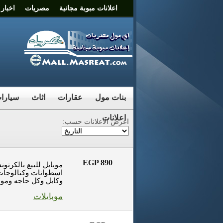
اعلانات مبوبة مجانية
مصريات
اخبار
بنات مول
عقارات
اثاث
سيارا
اعلانات
اعرض الاعلانات حسب:
EGP 890
موبايل للبيع بالكرتون
اسطوانات وكتالوجا
وكابل وكل حاجه وموبا
موبايلات