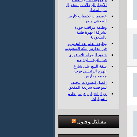
للايجار للرحلات و استقبال
من المطار
خصومات تكييفات كاريير
للبيع في مصر
وظيفة مراقب جودة
بشركة اجهزة طبية
بالسعودية
وظيفة معلم لغة انجليزية
في مدارس مكة السعودية
شقق للبيع استلام فوري
في النزهة الجديدة
شقة للبيع على شارع
الهرم الرئيسي قرب
مجمع مدارس
افضل كبسولات تنحيف
ليبو فيت سريعة المفعول
جهاز اختبار و قياس عادم
السيارات
مشاكل وحلول