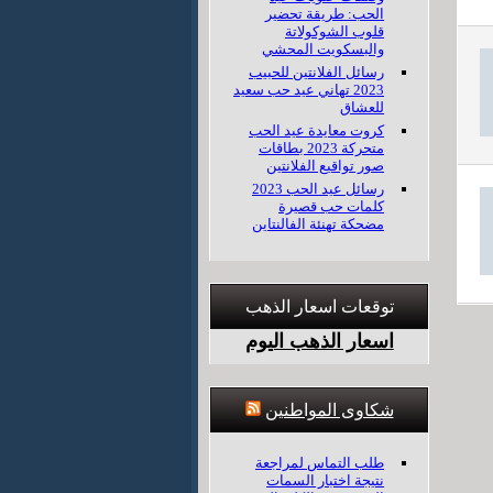
الحب: طريقة تحضير
قلوب الشوكولاتة
والبسكويت المحشي
رسائل الفلانتين للحبيب
2023 تهاني عيد حب سعيد
للعشاق
كروت معايدة عيد الحب
متحركة 2023 بطاقات
صور تواقيع الفلانتين
رسائل عيد الحب 2023
كلمات حب قصيرة
مضحكة تهنئة الفالنتاين
توقعات اسعار الذهب
اسعار الذهب اليوم
شكاوى المواطنين
طلب التماس لمراجعة
نتيجة اختبار السمات