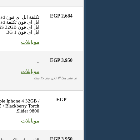
EGP 2,684
تكلفة
ابل ا
ابل اي فون 3G 1..
موبايلات
EGP 3,950
..
موبايلات
تم نشر هذا الاعلان منذ 15 سنة
EGP
ple Iphone 4 32GB /
5 / Blackberry Torch
Slider 9800..
موبايلات
EGP 3,950