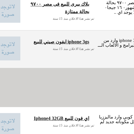
بلاك بيرى للبيع فى مصر ٩٧٠٠ بحالة
بلاك بيرى للبيع فى مصر ٩٧٠٠
ممتازة٠استعمال ٧ شهور٠ ١٦ جيجا٠
بحالة ممتازة
تم نشر هذا الاعلان منذ 15 سنة
يفون صيني للبيع iphone 3gs وارد من
ايفون صيني للبيع iphone 3gs
امج و الالعاب الـــ
تم نشر هذا الاعلان منذ 15 سنة
يع 4 هاااي كوبي وارد ماليززيا
Iphone4 32GB اي فون للبيع
ل مكوناته جديد لم
تم نشر هذا الاعلان منذ 15 سنة