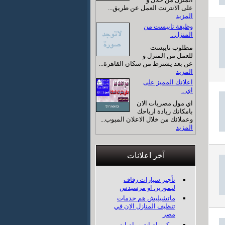
على الانترنت العمل عن طريق...
المزيد
وظيفة تايبست من
المنزل...
مطلوب تايبست
للعمل من المنزل و
عن بعد يشترط من سكان القاهرة...
المزيد
اعلانك المميز على
اي...
اي مول مصريات الان
بامكانك زيادة ارباحك
وعملائك من خلال الاعلان المبوب...
المزيد
آخر اعلانات
تأجير سيارات زفاف
ليموزين او مرسيدس
ماتشيليش هم خدمات
تنظيف المنازل الان في
مصر
ميكروباصات و باصات