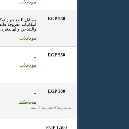
موبايلات
EGP 550
امكانياته معروفة طبعا
والشاحن والهاندفرى و
موبايلات
EGP 550
..
موبايلات
EGP 300
..
موبايلات
تم نشر هذا الاعلان منذ 15 سنة
EGP 1,500
..