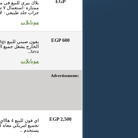
EGP
جراب جلد طبيعي٠ لا يوجد اي ..
موبايلات
EGP 600
الخارج يشغل جميع البر
Java..
موبايلات
Advertisements:
EGP 2,500
اي فون للب
تجميع امريكي معاه ك
يستخدم ..