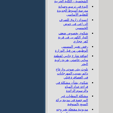
الشخصية – الكلية الحربية
البدء فى ترميم وصيانة
مدرسة أسيوط الجديدة
للتعليم الأساسى
انسداد زاروق للصرف
الزراعي في حوض
الخمسين
شكوى بخصوص ضعف
التيار الكهربى في قرية
كفر حجازي
رفض تغيير المسمى
الوظيفي من قبل الوزارة
إضافة شارع جانبي لقطعة
مباني خاصتي بقرية زاوية
البحر
تلوث بيئي صوتي وازعاج
دائم بسبب المهرجانات
في العصافرة قبلي
شكوى بشأن مشكلة في
قراءة عداد المياه
والرسوم الزائدة
مشكلة المطبات غير
المرخصة في مدينة بركة
السبع بالمنوفية
مديونية مفتعلة بغير وجه