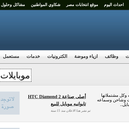
احداث اليوم
موقع انتخابات مصر
شكاوي المواطنين
مشاكل وحلول
ت
وظائف
ازياء وموضة
الكترونيات
خدمات
مستعمل
موبايلات
ه وكل مشتملاتها
HTC Diamond 2 أصلى صناعة
ت وشاحن وسماعه
تايوانيه موبايل للبيع
يل..
تم نشر هذا الاعلان منذ 15 سنة