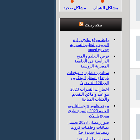
مشاكل الشباب
مشاكل صحية
مصريات
رابط موقع نتائج وزارة
التربية والتعليم السورية
moed.gov.sy
فرص التعليم والمنح
الدراسية في الجامعة
المصرية الروسية
ستاندرد تشارترد: توقعات
بارتفاع اسعار البيتكوين
إلى 120 ألف دولار
اختبارات القدرات 2023
مواعيد وأماكن التقديم
والكليات المتاحة
موعد ظهور نتيجة الثانوية
العامة 2023 وأسرع طرق
معرفتها الآن
صور رمضان 2023 تحميل
بطاقات وخلفيات كروت
رمضانية جديدة جدًا
وصفات حلويات عيد