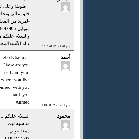
– طويلة وعلى قد
خلق عالى وتخاف
-لمزيد من المع
موبايل : 0103804549
والسلام عليكم و
والد الآنسةالمح
2010-08-22 at 6:05 pm
أحمد
hello Khaoulaa
how are you?
r self and your
 where you live ?
onnect with you
thank you
Ahmed
2010-08-22 at 12:10 pm
محمود
السلام عليكم .. 
مناسبة ليك
ده تليفوني
0102247549