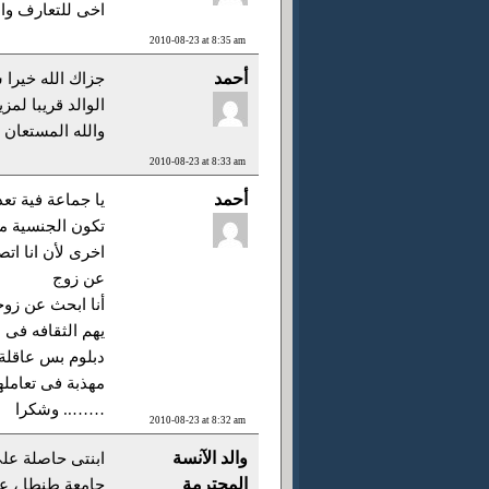
اخى للتعارف وا
2010-08-23 at 8:35 am
أحمد
جزاك الله خيرا
الوالد قريبا لمز
والله المستعان
2010-08-23 at 8:33 am
أحمد
يا جماعة فية تع
تكون الجنسية م
اخرى لأن انا ات
عن زوج
أنا ابحث عن زوج
يهم الثقافه فى 
دبلوم بس عاقلة 
مهذبة فى تعامله
…….. وشكرا
2010-08-23 at 8:32 am
والد الآنسة
ابنتى حاصلة عل
المحترمة
جامعة طنطا ، عمرها 