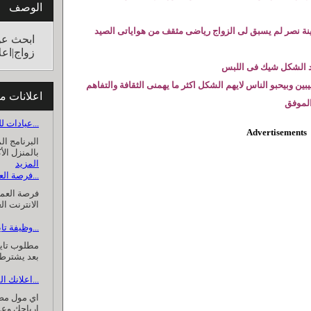
الوصف
نة نصر لم يسبق لى الزواج رياضى مثقف من هواياتى الصيد
ابحث عن
زواج|اعل
 الشكل شيك فى اللبس
ين وبيحبو الناس لايهم الشكل اكثر ما يهمنى الثقافة والتفاهم
اعلانات م
الموفق
عيادات للطب النفسي و...
Advertisements
البرنامج ال
بالمنزل الأ
المزيد
فرصة العمل من المنزل...
فرصة العمل
الانترنت ا
وظيفة تايبست من المنزل...
مطلوب تاي
بعد يشترط 
اعلانك المميز على اي...
اي مول مصر
ارباحك وعم