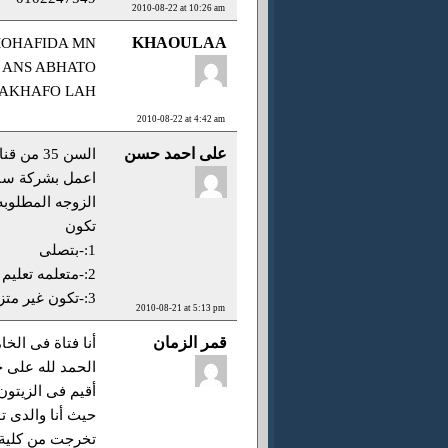
2010-08-22 at 10:26 am
KHAOULAA
MOHAFIDA MN
1 ANS ABHATO
YAKHAFO LAH
2010-08-22 at 4:42 am
على احمد حسن
السن 35 من قنا
اعمل بشركة سناب
الزوجه المطلوبه
تكون
1:-بتصلى
2:-متعلمه تعليم عالى
3:-تكون غير متزوجه من قبل
2010-08-21 at 5:13 pm
قمر الزمان
أنا فتاة فى ال
الحمد لله على 
أقيم فى الزيتون
حيث أنا والدى توفى 
تخرجت من كلية ا