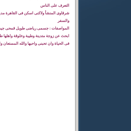
التعرف على الناس
شرقاوى المنشأ ولاكنى اسكن فى القاهرة مدي
والسفر
المواصفات : جسمى رياضى طويل قمحى جيد
ابحث عن زوجة متدينة وطيبة وخلوقة واهلها طيب
فى الحياة وان تحبنى واحبها والله المستعان و