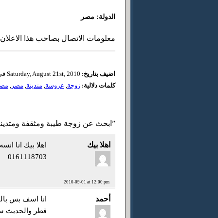
الدولة: مصر
معلومات الاتصال بصاحب هذا الاعلان
اضيف بتاريخ:
Saturday, August 21st, 2010 في 9:20 am
كلمات دلالية:
زوجة
,
عروسة
,
متدينة
,
مصر
,
مصر
10 رد واحد to “ابحث عن زوجة طيبة ومثقفة ومتدينة”
اهلا بيك
0161118703
2010-09-01 at 12:00 pm
أحمد
انا اسف بس بالن
قطر والحديث 