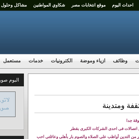
احداث اليوم
موقع انتخابات مصر
شكاوي المواطنين
مشاكل وحلول
ت
وظائف
ازياء وموضة
الكترونيات
خدمات
مستعمل
البوم صور 
فة ومتدينة
اتصالات فى احدى الشركات الكبرى بقطر
من التدين أواظب على الصلاه والصوم بار بأهلى وعائلتى احب