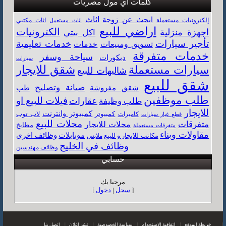
كلمات اي مول مصريات
اثاث
ابحث عن زوجة
اثاث مكتبي
إلكترونيات مستعملة
اثاث مستعمل
اراضي للبيع
الكترونيات
اجهزة منزلية
اكل بيتي
تأجير سيارات
خدمات تعليمية
خدمات
تسويق ومبيعات
خدمات متفرقة
سياحة وسفر
ديكورات
سيارات
سيارات مستعملة
شقق للايجار
شاليهات للبيع
شقق للبيع
صيانة وتصليح
شقق مفروشة
طب
طلب موظفين
فيلات للبيع او
طلب وظيفة
عقارات
للايجار
كمبيوتر وانترنت
كمبيوتر
كاميرات
لاب توب
قطع غيار سيارات
محلات للبيع
متفرقات
محلات للايجار
مطابخ
متفرقات مستعملة
مقاولات وبناء
وظائف اخرى
موبايلات
مكاتب للايجار و للبيع
ملابس
وظائف في الخليج
وظائف مهندسين
حسابي
مرحبا بك
[
سجل
|
دخول
]
|
خريطة الموقع
|
اتفاقية الاستخدام
|
سياسة الخصوصية
|
نشر اعلان
|
اتصل بنا