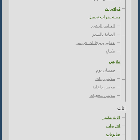
كوافيرات
مستحضرات تجميل
العناية بالبشرة
العناية بالشعر
عطور و برفانات حريمي
مكياج
ملابس
قمصان نوم
ملابس بنات
ملابس داخلية
ملابس محجبات
اثاث
اثاث مكتبي
انتريهات
صالونات