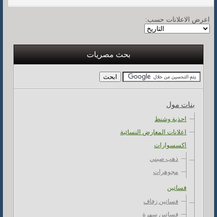
اعرض الاعلانات حسب:
بحث مصريات
بنات مول
احذية وشنط
اعلانات المعارض النسائية
اكسسوارات
ذهب صيني
مجوهرات
فساتين
فساتين زفاف
فساتين سهرة