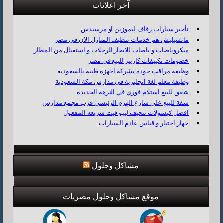
آخر اعلانات
تأجير سيارات زفاف ليموزين او مرسيدس
ماتشيليش هم خدمات تنظيف المنازل الان في مصر
ميكروباصات و باصات للايجار للرحلات و استقبال من المطار
خصومات تكييفات كاريير للبيع في مصر
وظيفة مراقب جودة بشركة اجهزة طبية بالسعودية
وظيفة معلم لغة انجليزية في مدارس مكة السعودية
شقق للبيع استلام فوري في النزهة الجديدة
شقة للبيع على شارع الهرم الرئيسي قرب مجمع مدارس
افضل كبسولات تنحيف ليبو فيت سريعة المفعول
جهاز اختبار و قياس عادم السيارات
مشاكل وحلول
موقع مشاكل وحلول مصريات