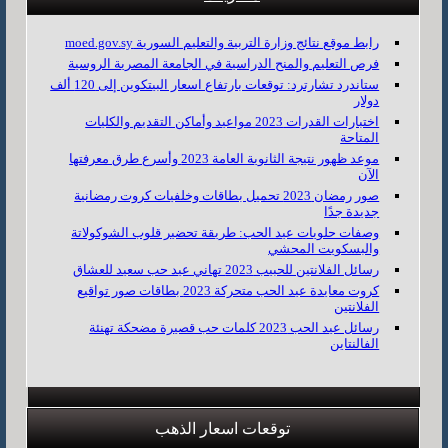
رابط موقع نتائج وزارة التربية والتعليم السورية moed.gov.sy
فرص التعليم والمنح الدراسية في الجامعة المصرية الروسية
ستاندرد تشارترد: توقعات بارتفاع اسعار البيتكوين إلى 120 ألف
دولار
اختبارات القدرات 2023 مواعيد وأماكن التقديم والكليات
المتاحة
موعد ظهور نتيجة الثانوية العامة 2023 وأسرع طرق معرفتها
الآن
صور رمضان 2023 تحميل بطاقات وخلفيات كروت رمضانية
جديدة جدًا
وصفات حلويات عيد الحب: طريقة تحضير قلوب الشوكولاتة
والبسكويت المحشي
رسائل الفلانتين للحبيب 2023 تهاني عيد حب سعيد للعشاق
كروت معايدة عيد الحب متحركة 2023 بطاقات صور تواقيع
الفلانتين
رسائل عيد الحب 2023 كلمات حب قصيرة مضحكة تهنئة
الفالنتاين
توقعات اسعار الذهب