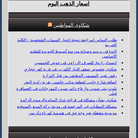
اسعار الذهب اليوم
شكاوى المواطنين
طلب التماس لمراجعة نتيجة اختبار السمات الشخصية – الكلية
الحربية
البدء فى ترميم وصيانة مدرسة أسيوط الجديدة للتعليم
الأساسى
انسداد زاروق للصرف الزراعي في حوض الخمسين
شكوى بخصوص ضعف التيار الكهربى في قرية كفر حجازي
رفض تغيير المسمى الوظيفي من قبل الوزارة
إضافة شارع جانبي لقطعة مباني خاصتي بقرية زاوية البحر
تلوث بيئي صوتي وازعاج دائم بسبب المهرجانات في العصافرة
قبلي
شكوى بشأن مشكلة في قراءة عداد المياه والرسوم الزائدة
مشكلة المطبات غير المرخصة في مدينة بركة السبع بالمنوفية
مديونية مفتعلة بغير وجه حق في هندسة كهرباء دكرنس